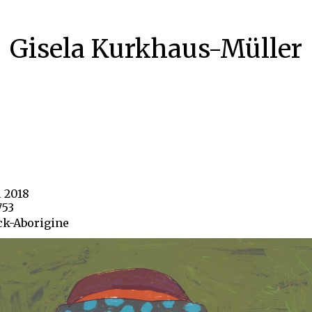
Gisela Kurkhaus-Müller
l 2018
753
ck-Aborigine